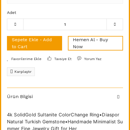
Adet
Sepete Ekle - Add
Hemen Al - Buy
to Cart
Now
Tavsiye Et
Yorum Yaz
Karşılaştır
Ürün Bilgisi
4k SolidGold Sultanite ColorChange Ring•Diaspor
Natural Turkish Gemstone•Handmade Minimalist Su
mmer Fine Jewelry Gift for Her