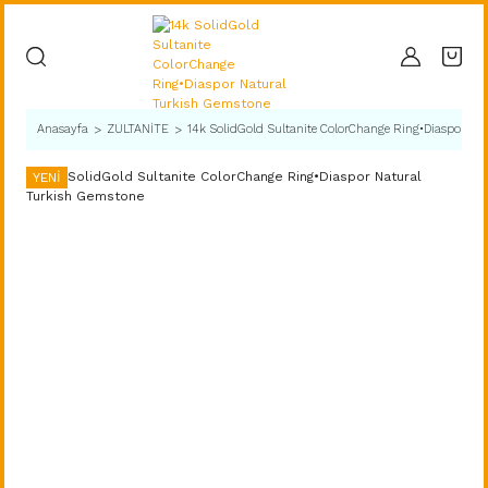
Anasayfa
ZULTANİTE
14k SolidGold Sultanite ColorChange Ring•Diaspor Na
YENİ