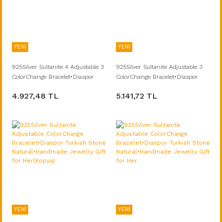
YENİ
YENİ
925Silver Sultanite 4 Adjustable 3
925Silver Sultanite Adjustable 3
ColorChange Bracelet•Diaspor
ColorChange Bracelet•Diaspor
Turkish Stone Natural•Handmade
Turkish Stone Natural•Handmade
4.927,48 TL
5.141,72 TL
Jewelry Gift for Her
Jewelry Gift for Her
YENİ
YENİ