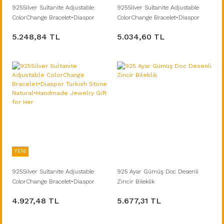
925Silver Sultanite Adjustable
925Silver Sultanite Adjustable
ColorChange Bracelet•Diaspor
ColorChange Bracelet•Diaspor
Turkish Stone Natural•Handmade
Turkish Stone Natural•Handmade
5.248,84 TL
5.034,60 TL
Jewelry Gift for Her(Kopya)
Jewelry Gift for Her
YENİ
925Silver Sultanite Adjustable
925 Ayar Gümüş Doc Desenli
ColorChange Bracelet•Diaspor
Zincir Bileklik
Turkish Stone Natural•Handmade
4.927,48 TL
5.677,31 TL
Jewelry Gift for Her