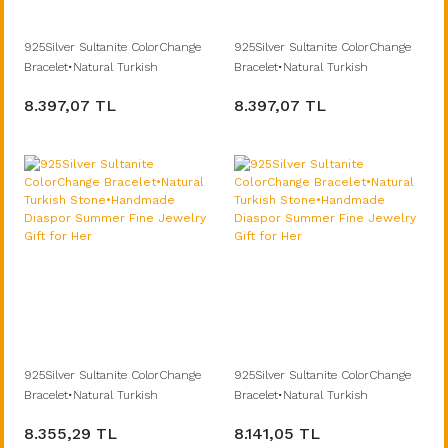
925Silver Sultanite ColorChange
925Silver Sultanite ColorChange
Bracelet•Natural Turkish
Bracelet•Natural Turkish
Stone•Handmade Diaspor
Stone•Handmade Diaspor
8.397,07 TL
8.397,07 TL
Summer Fine Jewelry Gift for Her
Summer Fine Jewelry Gift for Her
925Silver Sultanite ColorChange
925Silver Sultanite ColorChange
Bracelet•Natural Turkish
Bracelet•Natural Turkish
Stone•Handmade Diaspor
Stone•Handmade Diaspor
8.355,29 TL
8.141,05 TL
Summer Fine Jewelry Gift for Her
Summer Fine Jewelry Gift for Her