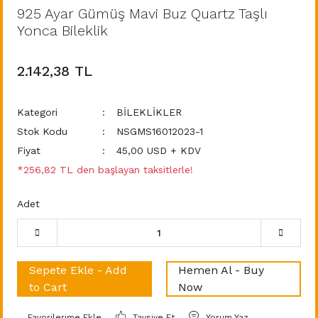
925 Ayar Gümüş Mavi Buz Quartz Taşlı
Yonca Bileklik
2.142,38 TL
Kategori
BİLEKLİKLER
Stok Kodu
NSGMS16012023-1
Fiyat
45,00 USD + KDV
*256,82 TL den başlayan taksitlerle!
Adet
Sepete Ekle - Add
Hemen Al - Buy
to Cart
Now
Tavsiye Et
Yorum Yaz