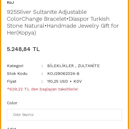
KoJ
925Silver Sultanite Adjustable
ColorChange Bracelet•Diaspor Turkish
Stone Natural•Handmade Jewelry Gift for
Her(Kopya)
5.248,84 TL
Kategori
BİLEKLİKLER
,
ZULTANİTE
Stok Kodu
KOJ29062024-8
Fiyat
110,25 USD + KDV
*629,22 TL den başlayan taksitlerle!
Color