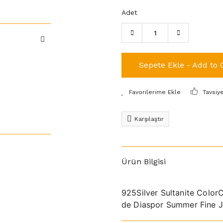
Adet
Sepete Ekle - Add to 
Tavsiy
Karşılaştır
Ürün Bilgisi
925Silver Sultanite Colo
de Diaspor Summer Fine Je