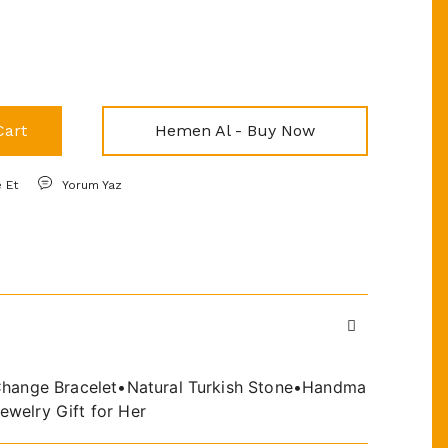
Cart
Hemen Al - Buy Now
e Et
Yorum Yaz
rChange Bracelet•Natural Turkish Stone•Handma
welry Gift for Her