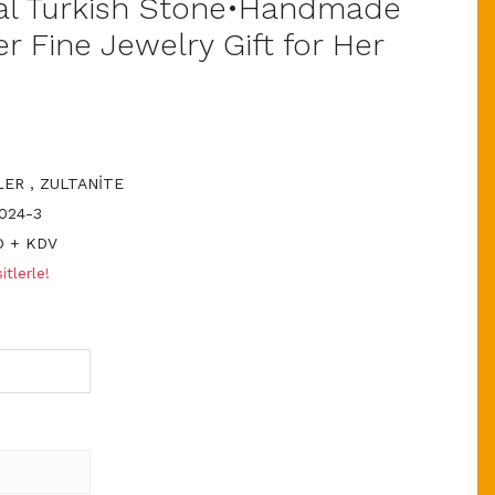
al Turkish Stone•Handmade
 Fine Jewelry Gift for Her
LER
,
ZULTANİTE
024-3
D + KDV
tlerle!