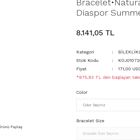
Bracelet•Natur
Diaspor Summer
8.141,05 TL
Kategori
BİLEKLİK
Stok Kodu
KOJ01072
Fiyat
171,00 US
*975,93 TL den başlayan taksi
Color
Bracelet Size
Ürünü Paylaş