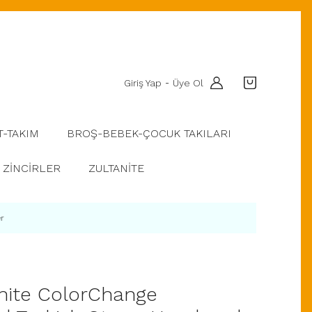
Giriş Yap
Üye Ol
-
T-TAKIM
BROŞ-BEBEK-ÇOCUK TAKILARI
ZİNCİRLER
ZULTANİTE
er
anite ColorChange