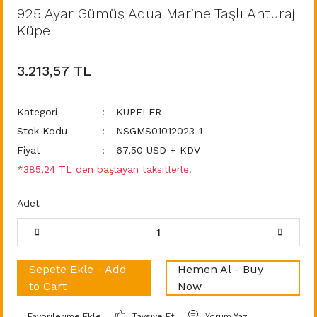
925 Ayar Gümüş Aqua Marine Taşlı Anturaj
Küpe
3.213,57 TL
Kategori
KÜPELER
Stok Kodu
NSGMS01012023-1
Fiyat
67,50 USD + KDV
*385,24 TL den başlayan taksitlerle!
Adet
Sepete Ekle - Add
Hemen Al - Buy
to Cart
Now
Tavsiye Et
Yorum Yaz