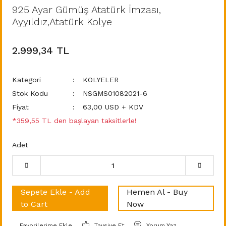
925 Ayar Gümüş Atatürk İmzası,
Ayyıldız,Atatürk Kolye
2.999,34 TL
Kategori
KOLYELER
Stok Kodu
NSGMS01082021-6
Fiyat
63,00 USD + KDV
*359,55 TL den başlayan taksitlerle!
Adet
Sepete Ekle - Add
Hemen Al - Buy
to Cart
Now
Tavsiye Et
Yorum Yaz