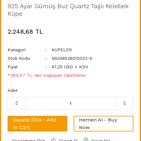
925 Ayar Gümüş Buz Quartz Taşlı Kelebek
Küpe
2.248,68 TL
Kategori
KÜPELER
Stok Kodu
NSGMS28012022-5
Fiyat
47,25 USD + KDV
*269,57 TL den başlayan taksitlerle!
Adet
Sepete Ekle - Add
Hemen Al - Buy
to Cart
Now
Tavsiye Et
Yorum Yaz