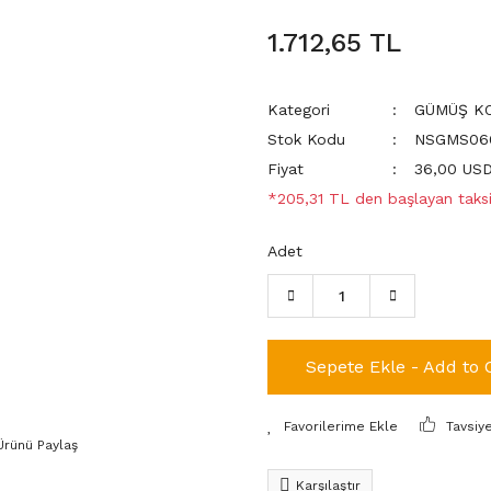
1.712,65 TL
Kategori
GÜMÜŞ KO
Stok Kodu
NSGMS060
Fiyat
36,00 US
*205,31 TL den başlayan taksit
Adet
Sepete Ekle - Add to 
Tavsiy
Ürünü Paylaş
Karşılaştır