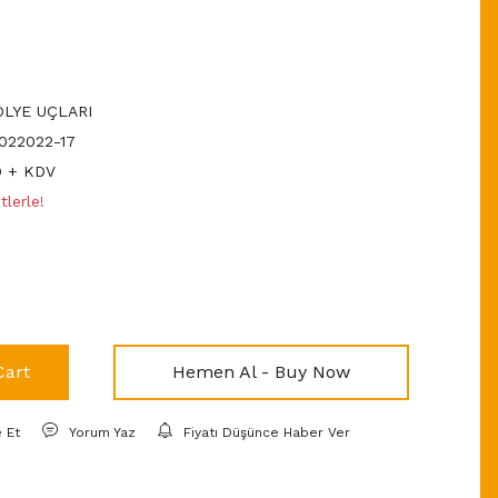
LYE UÇLARI
22022-17
D + KDV
lerle!
Cart
Hemen Al - Buy Now
e Et
Yorum Yaz
Fiyatı Düşünce Haber Ver