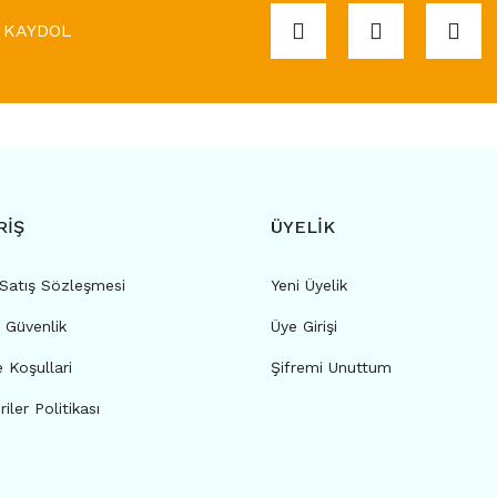
KAYDOL
RİŞ
ÜYELİK
 Satış Sözleşmesi
Yeni Üyelik
e Güvenlik
Üye Girişi
e Koşullari
Şifremi Unuttum
riler Politikası