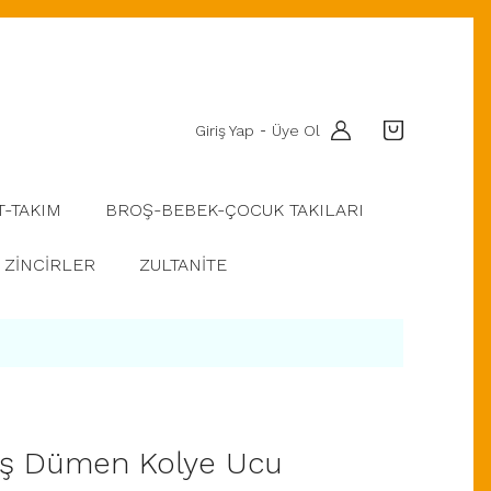
Giriş Yap
Üye Ol
-
T-TAKIM
BROŞ-BEBEK-ÇOCUK TAKILARI
ZİNCİRLER
ZULTANİTE
ş Dümen Kolye Ucu