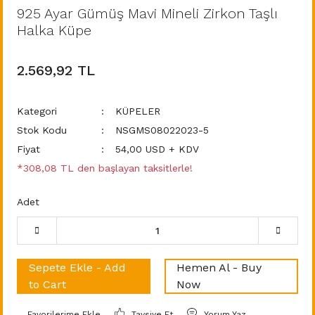
925 Ayar Gümüş Mavi Mineli Zirkon Taşlı
Halka Küpe
2.569,92 TL
Kategori
KÜPELER
Stok Kodu
NSGMS08022023-5
Fiyat
54,00 USD + KDV
*308,08 TL den başlayan taksitlerle!
Adet
Sepete Ekle - Add
Hemen Al - Buy
to Cart
Now
Tavsiye Et
Yorum Yaz