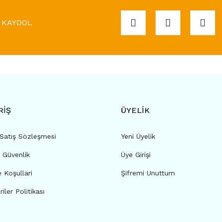
KAYDOL
RİŞ
ÜYELİK
 Satış Sözleşmesi
Yeni Üyelik
e Güvenlik
Üye Girişi
e Koşullari
Şifremi Unuttum
riler Politikası