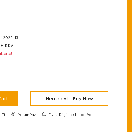
42022-13
 + KDV
tlerle!
Cart
Hemen Al - Buy Now
e Et
Yorum Yaz
Fiyatı Düşünce Haber Ver