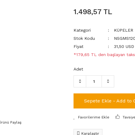
1.498,57 TL
Kategori
KÜPELER
Stok Kodu
NSGMS120
Fiyat
31,50 USD
*179,65 TL den başlayan taksi
Adet
Sepete Ekle - Add to 
Tavsiy
Ürünü Paylaş
Karşılaştır