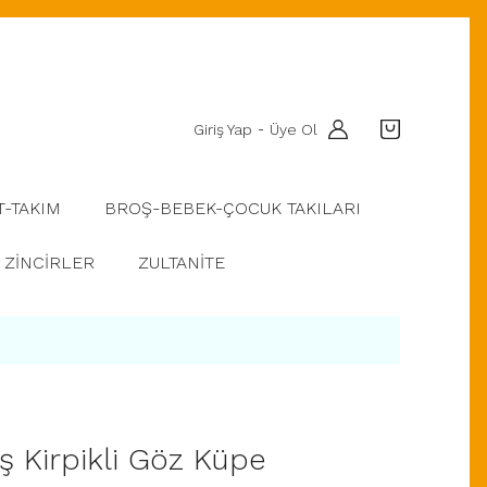
Giriş Yap
Üye Ol
-
T-TAKIM
BROŞ-BEBEK-ÇOCUK TAKILARI
ZİNCİRLER
ZULTANİTE
 Kirpikli Göz Küpe