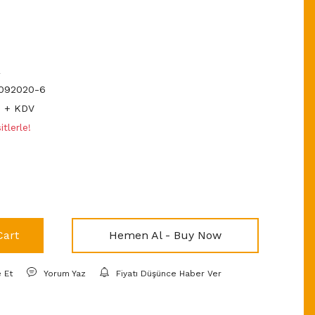
R
092020-6
D + KDV
tlerle!
Cart
Hemen Al - Buy Now
e Et
Yorum Yaz
Fiyatı Düşünce Haber Ver