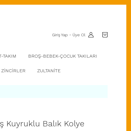
Giriş Yap
Üye Ol
-
T-TAKIM
BROŞ-BEBEK-ÇOCUK TAKILARI
ZİNCİRLER
ZULTANİTE
 Kuyruklu Balık Kolye