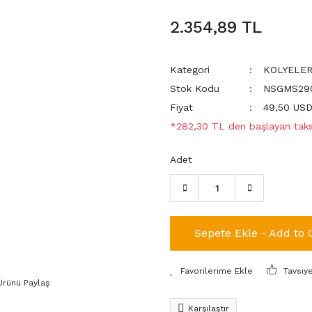
2.354,89 TL
Kategori
KOLYELE
Stok Kodu
NSGMS29
Fiyat
49,50 US
*282,30 TL den başlayan taksi
Adet
Sepete Ekle - Add to 
Tavsiy
Ürünü Paylaş
Karşılaştır