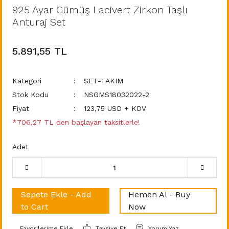
925 Ayar Gümüş Lacivert Zirkon Taşlı
Anturaj Set
5.891,55 TL
Kategori
SET-TAKIM
Stok Kodu
NSGMS18032022-2
Fiyat
123,75 USD + KDV
*706,27 TL den başlayan taksitlerle!
Adet
Sepete Ekle - Add
Hemen Al - Buy
to Cart
Now
Tavsiye Et
Yorum Yaz