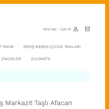
Giriş Yap
Üye Ol
-
T-TAKIM
BROŞ-BEBEK-ÇOCUK TAKILARI
ZİNCİRLER
ZULTANİTE
 Markazit Taşlı Afacan