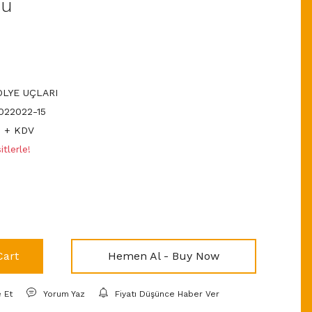
cu
LYE UÇLARI
22022-15
D + KDV
tlerle!
Cart
Hemen Al - Buy Now
e Et
Yorum Yaz
Fiyatı Düşünce Haber Ver