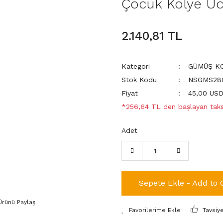
Çocuk Kolye U
2.140,81 TL
Kategori
GÜMÜŞ KO
Stok Kodu
NSGMS280
Fiyat
45,00 US
*256,64 TL den başlayan taksi
Adet
Sepete Ekle - Add to 
Ürünü Paylaş
Tavsiy