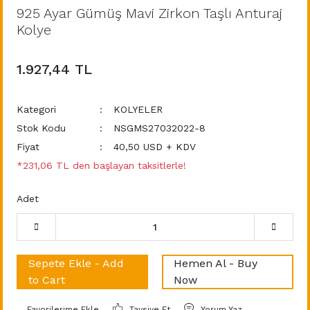
925 Ayar Gümüş Mavi Zirkon Taşlı Anturaj
Kolye
1.927,44 TL
Kategori
KOLYELER
Stok Kodu
NSGMS27032022-8
Fiyat
40,50 USD + KDV
*231,06 TL den başlayan taksitlerle!
Adet
Sepete Ekle - Add
Hemen Al - Buy
to Cart
Now
Tavsiye Et
Yorum Yaz