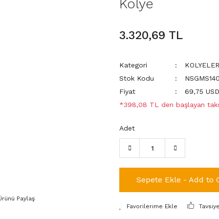
Kolye
3.320,69 TL
Kategori
KOLYELE
Stok Kodu
NSGMS140
Fiyat
69,75 US
*398,08 TL den başlayan taksi
Adet
Sepete Ekle - Add to 
Ürünü Paylaş
Tavsiy