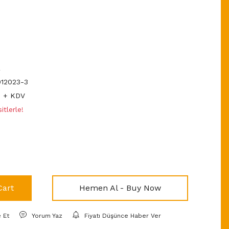
R
12023-3
D + KDV
tlerle!
Cart
Hemen Al - Buy Now
e Et
Yorum Yaz
Fiyatı Düşünce Haber Ver