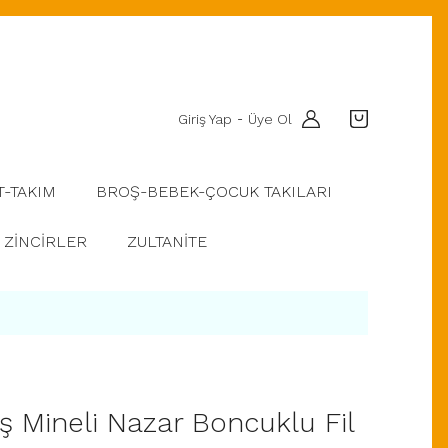
Giriş Yap
Üye Ol
-
T-TAKIM
BROŞ-BEBEK-ÇOCUK TAKILARI
ZİNCİRLER
ZULTANİTE
 Mineli Nazar Boncuklu Fil