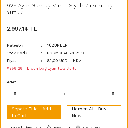
925 Ayar Gümüş Mineli Siyah Zirkon Taşlı
Yüzük
2.997,14 TL
Kategori
YÜZÜKLER
Stok Kodu
NSGMS04052021-9
Fiyat
63,00 USD + KDV
*359,29 TL den başlayan taksitlerle!
Adet
Sepete Ekle - Add
Hemen Al - Buy
to Cart
Now
Tavsiye Et
Yorum Yaz