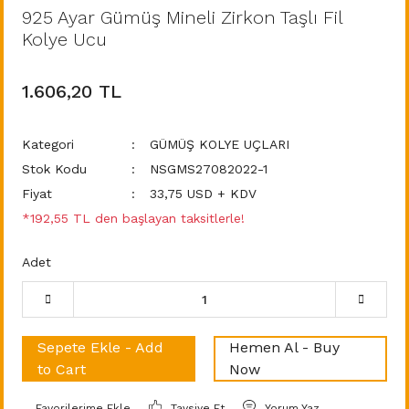
925 Ayar Gümüş Mineli Zirkon Taşlı Fil
Kolye Ucu
1.606,20 TL
Kategori
GÜMÜŞ KOLYE UÇLARI
Stok Kodu
NSGMS27082022-1
Fiyat
33,75 USD + KDV
*192,55 TL den başlayan taksitlerle!
Adet
Sepete Ekle - Add
Hemen Al - Buy
to Cart
Now
Tavsiye Et
Yorum Yaz