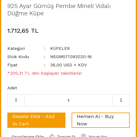
925 Ayar Gümüş Pembe Mineli Vidalı
Düğme Küpe
1.712,65 TL
Kategori
KÜPELER
Stok Kodu
NSGMS17092020-16
Fiyat
36,00 USD + KDV
*205,31 TL den başlayan taksitlerle!
Adet
Sepete Ekle - Add
Hemen Al - Buy
to Cart
Now
Tavsiye Et
Yorum Yaz