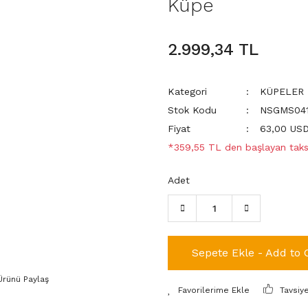
Küpe
2.999,34 TL
Kategori
KÜPELER
Stok Kodu
NSGMS041
Fiyat
63,00 US
*359,55 TL den başlayan taksi
Adet
Sepete Ekle - Add to 
Ürünü Paylaş
Tavsiy