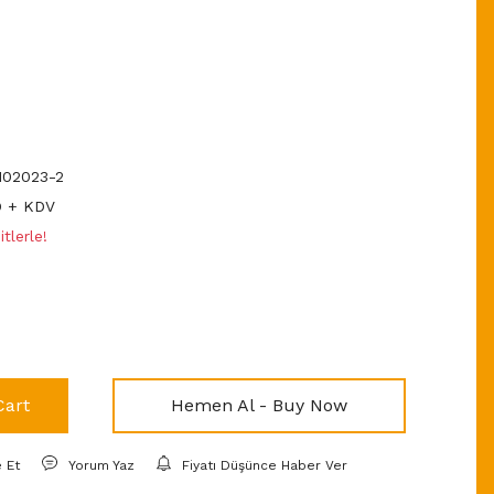
02023-2
D + KDV
tlerle!
Cart
Hemen Al - Buy Now
e Et
Yorum Yaz
Fiyatı Düşünce Haber Ver