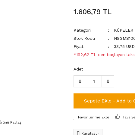
1.606,79 TL
Kategori
KÜPELER
Stok Kodu
NSGMS100
Fiyat
33,75 US
*192,62 TL den başlayan taksi
Adet
Sepete Ekle - Add to 
Tavsiy
Ürünü Paylaş
Karşılaştır