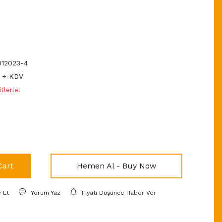
12023-4
D + KDV
tlerle!
Cart
Hemen Al - Buy Now
e Et
Yorum Yaz
Fiyatı Düşünce Haber Ver