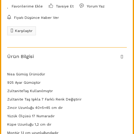
Tavsiye Et
Yorum Yaz
Fiyatı Düşünce Haber Ver
Karşılaştır
Ürün Bilgisi
Nisa Gümüş Ürünüdür
925 Ayar Gümüştür
ZultaniteTaş Kullanılmıştır
Zultanite Taş Işıkla 7 Farklı Renk Değiştirir
Zincir Uzunluğu 40+5=45 cm dir
Yüzük Ölçüsü 17 Numaradır
Küpe Uzunluğu 1,2 cm dir
Montür 1,1 cm uzunluğundadır