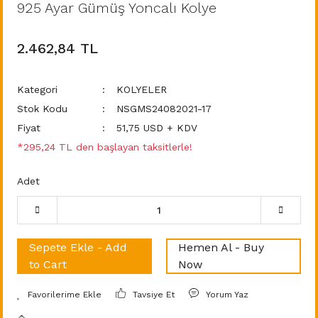
925 Ayar Gümüş Yoncalı Kolye
2.462,84 TL
Kategori
KOLYELER
Stok Kodu
NSGMS24082021-17
Fiyat
51,75 USD + KDV
*295,24 TL den başlayan taksitlerle!
Adet
Sepete Ekle - Add
Hemen Al - Buy
to Cart
Now
Tavsiye Et
Yorum Yaz