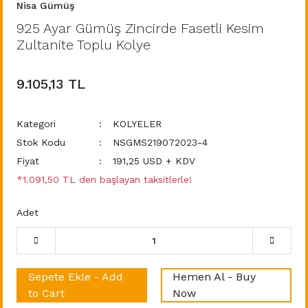
Nisa Gümüş
925 Ayar Gümüş Zincirde Fasetli Kesim
Zultanite Toplu Kolye
9.105,13 TL
Kategori
KOLYELER
Stok Kodu
NSGMS219072023-4
Fiyat
191,25 USD + KDV
*1.091,50 TL den başlayan taksitlerle!
Adet
Sepete Ekle - Add
Hemen Al - Buy
to Cart
Now