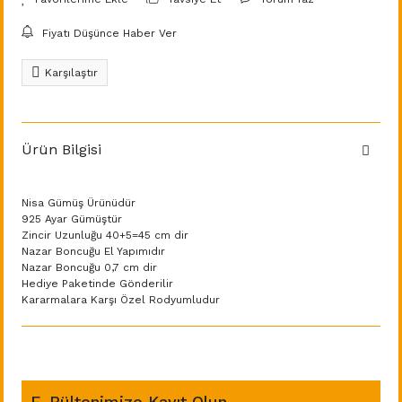
Fiyatı Düşünce Haber Ver
Karşılaştır
Ürün Bilgisi
Nisa Gümüş Ürünüdür
925 Ayar Gümüştür
Zincir Uzunluğu 40+5=45 cm dir
Nazar Boncuğu El Yapımıdır
Nazar Boncuğu 0,7 cm dir
Hediye Paketinde Gönderilir
Kararmalara Karşı Özel Rodyumludur
E-Bültenimize Kayıt Olun