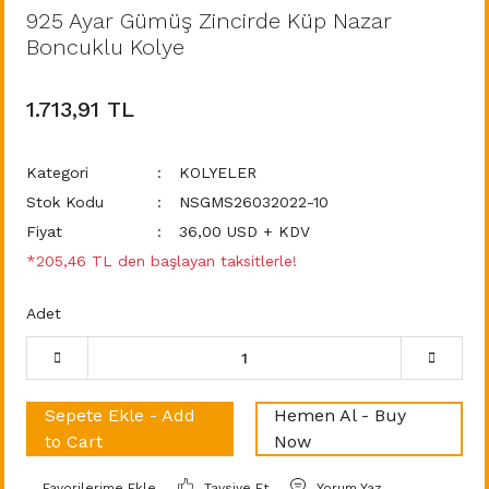
925 Ayar Gümüş Zincirde Küp Nazar
Boncuklu Kolye
1.713,91 TL
Kategori
KOLYELER
Stok Kodu
NSGMS26032022-10
Fiyat
36,00 USD + KDV
*205,46 TL den başlayan taksitlerle!
Adet
Sepete Ekle - Add
Hemen Al - Buy
to Cart
Now
Tavsiye Et
Yorum Yaz