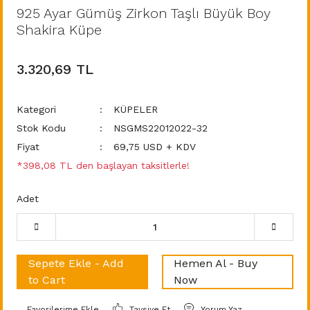
925 Ayar Gümüş Zirkon Taşlı Büyük Boy
Shakira Küpe
3.320,69 TL
Kategori
KÜPELER
Stok Kodu
NSGMS22012022-32
Fiyat
69,75 USD + KDV
*398,08 TL den başlayan taksitlerle!
Adet
Sepete Ekle - Add
Hemen Al - Buy
to Cart
Now
Tavsiye Et
Yorum Yaz