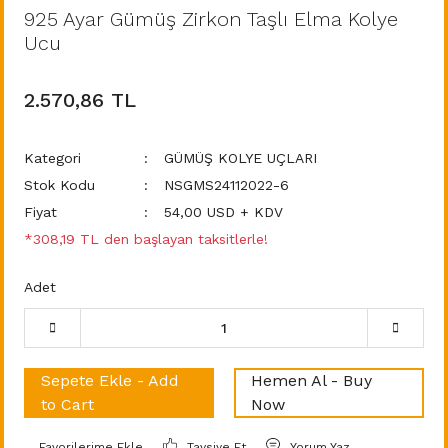
925 Ayar Gümüş Zirkon Taşlı Elma Kolye
Ucu
2.570,86 TL
Kategori
GÜMÜŞ KOLYE UÇLARI
Stok Kodu
NSGMS24112022-6
Fiyat
54,00 USD + KDV
*308,19 TL den başlayan taksitlerle!
Adet
Sepete Ekle - Add
Hemen Al - Buy
to Cart
Now
Tavsiye Et
Yorum Yaz