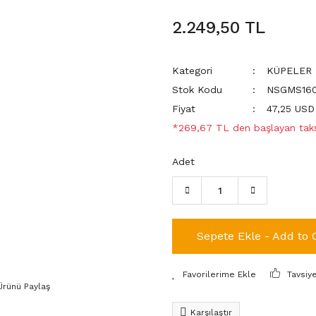
2.249,50 TL
Kategori
KÜPELER
Stok Kodu
NSGMS160
Fiyat
47,25 USD
*269,67 TL den başlayan taksi
Adet
Sepete Ekle - Add to 
Tavsiy
Ürünü Paylaş
Karşılaştır