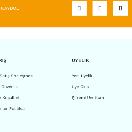
KAYDOL
RİŞ
ÜYELİK
 Satış Sözleşmesi
Yeni Üyelik
e Güvenlik
Üye Girişi
e Koşullari
Şifremi Unuttum
riler Politikası