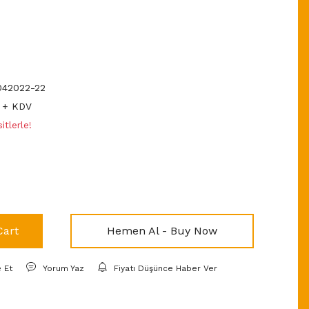
42022-22
 + KDV
tlerle!
Cart
Hemen Al - Buy Now
e Et
Yorum Yaz
Fiyatı Düşünce Haber Ver