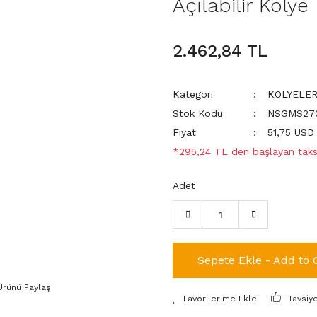
Açılabilir Kolye
2.462,84 TL
Kategori
KOLYELE
Stok Kodu
NSGMS270
Fiyat
51,75 USD
*295,24 TL den başlayan taksi
Adet
Sepete Ekle - Add to 
Ürünü Paylaş
Tavsiy