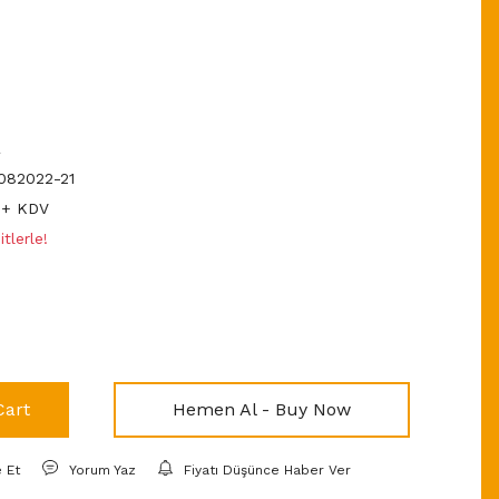
R
82022-21
 + KDV
tlerle!
Cart
Hemen Al - Buy Now
e Et
Yorum Yaz
Fiyatı Düşünce Haber Ver