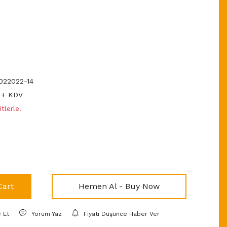
22022-14
 + KDV
tlerle!
Cart
Hemen Al - Buy Now
e Et
Yorum Yaz
Fiyatı Düşünce Haber Ver