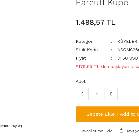
Earcuff Küpe
1.498,57 TL
Kategori
KÜPELER
Stok Kodu
NSGMS260
Fiyat
31,50 USD
*179,65 TL den başlayan taksi
Adet
Sepete Ekle - Add to 
Ürünü Paylaş
Tavsiy