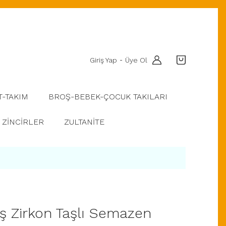
Giriş Yap
Üye Ol
-
T-TAKIM
BROŞ-BEBEK-ÇOCUK TAKILARI
ZİNCİRLER
ZULTANİTE
 Zirkon Taşlı Semazen