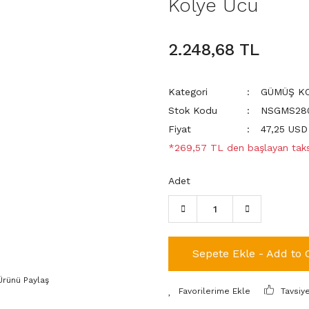
Kolye Ucu
2.248,68 TL
Kategori
GÜMÜŞ KO
Stok Kodu
NSGMS280
Fiyat
47,25 USD
*269,57 TL den başlayan taksi
Adet
Sepete Ekle - Add to 
Ürünü Paylaş
Tavsiy