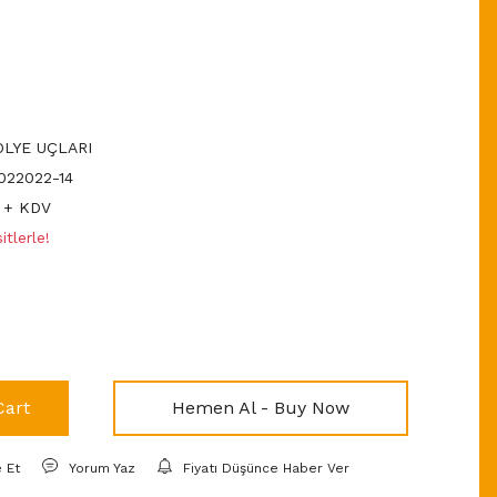
LYE UÇLARI
22022-14
 + KDV
tlerle!
Cart
Hemen Al - Buy Now
e Et
Yorum Yaz
Fiyatı Düşünce Haber Ver