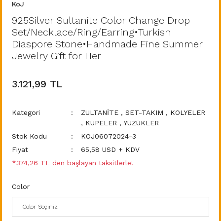
KoJ
925Silver Sultanite Color Change Drop
Set/Necklace/Ring/Earring•Turkish
Diaspore Stone•Handmade Fine Summer
Jewelry Gift for Her
3.121,99 TL
Kategori
ZULTANİTE
,
SET-TAKIM
,
KOLYELER
,
KÜPELER
,
YÜZÜKLER
Stok Kodu
KOJ06072024-3
Fiyat
65,58 USD + KDV
*374,26 TL den başlayan taksitlerle!
Color