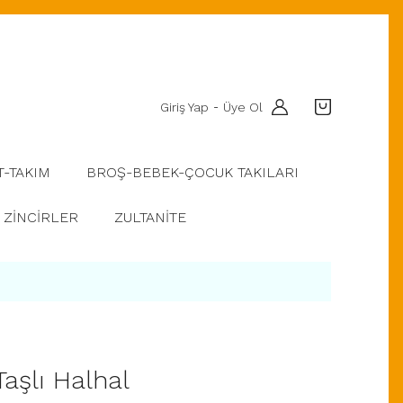
Giriş Yap
Üye Ol
-
T-TAKIM
BROŞ-BEBEK-ÇOCUK TAKILARI
ZİNCİRLER
ZULTANİTE
Taşlı Halhal