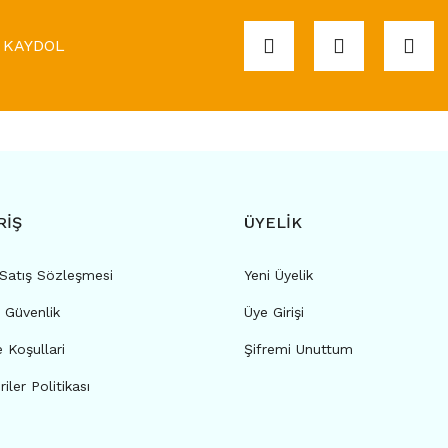
KAYDOL
RİŞ
ÜYELİK
 Satış Sözleşmesi
Yeni Üyelik
e Güvenlik
Üye Girişi
e Koşullari
Şifremi Unuttum
riler Politikası