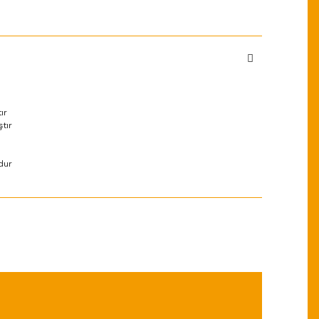
tır
ştır
dur