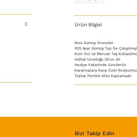
Ürün Bilgisi
Nisa Gümüş Ürünüdür
925 Ayar Gümüş Top İle Çalışılmış
Kum İnci ve Mercan Taş Kullanılmı
Halhal Uzunluğu 25cm dir
Hediye Paketinde Gönderilir
Kararmalara Karşı Özel Rodyumlu
Toplar Pembe Altın Kaplamadır
Bizi Takip Edin