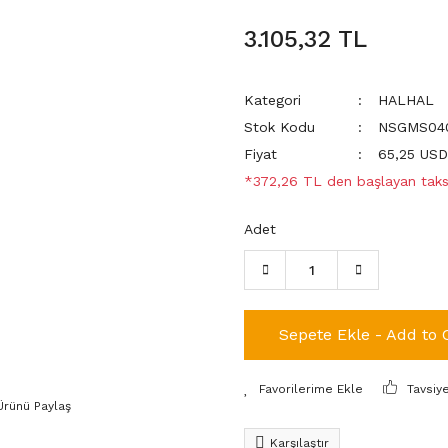
3.105,32 TL
Kategori
HALHAL
Stok Kodu
NSGMS040
Fiyat
65,25 US
*372,26 TL den başlayan taksi
Adet
Sepete Ekle - Add to 
Tavsiy
Ürünü Paylaş
Karşılaştır