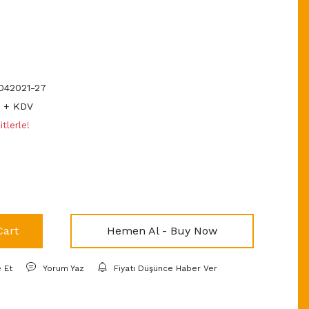
42021-27
D + KDV
tlerle!
Cart
Hemen Al - Buy Now
e Et
Yorum Yaz
Fiyatı Düşünce Haber Ver